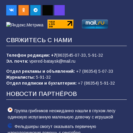
Командовал боем до последнего: герой
Евгений Остапенко
62
05.08.2026
СВЯЖИТЕСЬ С НАМИ
Батайчане вышли в финал Всероссийского
конкурса «Большая перемена»
Телефон редакции:
+7
(863)545-07-33,
5-91-32
62
04.08.2026
Эл. почта:
vpered-bataysk@mail.ru
Отдел рекламы и объявлений:
+7 (86354) 5-07-33
Журналисты:
5-91-32
В детском саду № 17 прошёл конкурс «Мини-
Отдел подписки и бухгалтерия:
+7 (86354) 5-91-32
Мисс»
НОВОСТИ ПАРТНЁРОВ
53
08.08.2026
Группа грибников неожиданно нашли в глухом лесу
одинокую испуганную маленькую девочку с игрушкой
Фельдшеры смогут оказывать первичную
наркологическую помощь с сентября