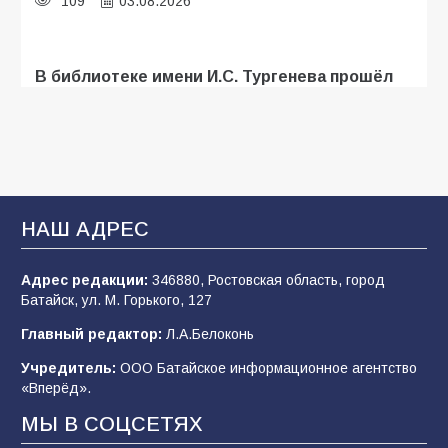
109
03.08.2026
В библиотеке имени И.С. Тургенева прошёл
мастер-класс «Бумажный парашют» ко Дню
ВДВ
109
03.08.2026
В Батайске продолжаются дорожные работы
НАШ АДРЕС
107
04.08.2026
Адрес редакции:
346880, Ростовская область, город
Батайск, ул. М. Горького, 127
В детском саду № 35 дети освоили
Главный редактор:
Л.А.Белоконь
строительные профессии в ходе
спортивного праздника
Учредитель:
ООО Батайское информационное агентство
«Вперёд».
90
07.08.2026
МЫ В СОЦСЕТЯХ