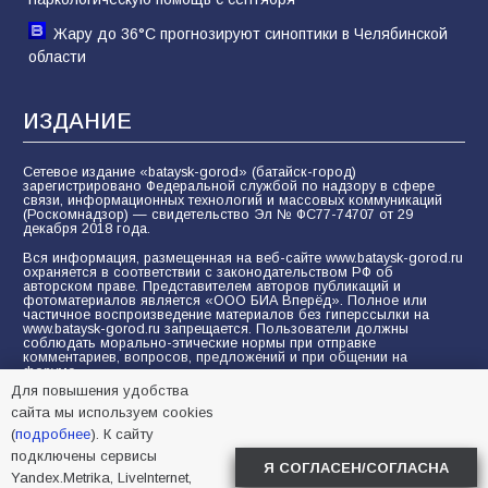
Жару до 36°С прогнозируют синоптики в Челябинской
области
ИЗДАНИЕ
Сетевое издание «bataysk-gorod» (батайск-город)
зарегистрировано Федеральной службой по надзору в сфере
связи, информационных технологий и массовых коммуникаций
(Роскомнадзор) — свидетельство Эл № ФС77-74707 от 29
декабря 2018 года.
Вся информация, размещенная на веб-сайте www.bataysk-gorod.ru
охраняется в соответствии с законодательством РФ об
авторском праве. Представителем авторов публикаций и
фотоматериалов является «ООО БИА Вперёд». Полное или
частичное воспроизведение материалов без гиперссылки на
www.bataysk-gorod.ru запрещается. Пользователи должны
соблюдать морально-этические нормы при отправке
комментариев, вопросов, предложений и при общении на
форуме.
Для повышения удобства
Политика конфиденциальности и защиты информации
сайта мы используем cookies
Согласие на обработку персональных данных с помощью
(
подробнее
). К сайту
сервисов Yandex.Metrika, LiveInternet, top.mail.ru
подключены сервисы
Я СОГЛАСЕН/СОГЛАСНА
Yandex.Metrika, LiveInternet,
© 2005-2026 БИА «ВПЕРЕД»
16+