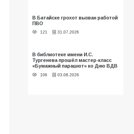
В Батайске грохот вызван работой
ПВО
121
31.07.2026
В библиотеке имени И.С.
Тургенева прошёл мастер-класс
«Бумажный парашют» ко Дню ВДВ
106
03.08.2026
В Батайске оценили готовность
школ к сентябрю
101
31.07.2026