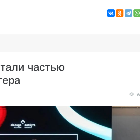
стали частью
тера
9