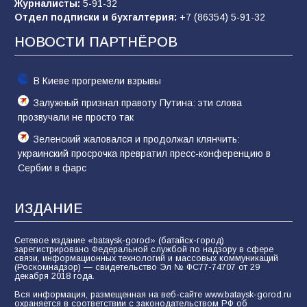
Журналисты:
5-91-32
Отдел подписки и бухгалтерия:
+7 (86354) 5-91-32
Командовал боем до последнего: герой
Евгений Остапенко
НОВОСТИ ПАРТНЁРОВ
61
05.08.2026
В Киеве прогремели взрывы
Залужный признал правоту Путина: эти слова
прозвучали не просто так
Зеленский жаловался и продолжал клянчить:
украинский просрочка превратил пресс-конференцию в
Сербии в фарс
ИЗДАНИЕ
Сетевое издание «bataysk-gorod» (батайск-город)
зарегистрировано Федеральной службой по надзору в сфере
связи, информационных технологий и массовых коммуникаций
(Роскомнадзор) — свидетельство Эл № ФС77-74707 от 29
декабря 2018 года.
Вся информация, размещенная на веб-сайте www.bataysk-gorod.ru
охраняется в соответствии с законодательством РФ об