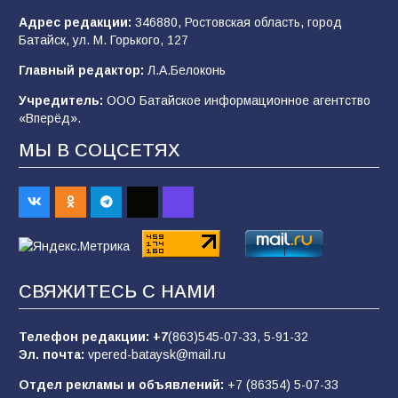
Адрес редакции:
346880, Ростовская область, город
Батайск, ул. М. Горького, 127
В детском саду № 35 дети освоили
Главный редактор:
Л.А.Белоконь
строительные профессии в ходе
спортивного праздника
Учредитель:
ООО Батайское информационное агентство
«Вперёд».
90
07.08.2026
МЫ В СОЦСЕТЯХ
«Слухами Москву не возьмёшь»: почему
заявления Киева о мобилизации — это
отчаяние, а не разведка
83
02.08.2026
СВЯЖИТЕСЬ С НАМИ
Батайчане вышли в финал Всероссийского
конкурса «Большая перемена»
Телефон редакции:
+7
(863)545-07-33,
5-91-32
Эл. почта:
vpered-bataysk@mail.ru
62
04.08.2026
Отдел рекламы и объявлений:
+7 (86354) 5-07-33