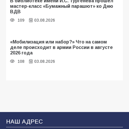
В библиотеке имени И.С. Тургенева прошёл
мастер-класс «Бумажный парашют» ко Дню
ВДВ
109
03.08.2026
«Мобилизация или набор?» Что на самом
деле происходит в армии России в августе
2026 года
108
03.08.2026
Будет ли мобилизация в России в 2026 году
после выборов: в Госдуме дали ответ
108
06.08.2026
В Батайске продолжаются дорожные работы
НАШ АДРЕС
107
04.08.2026