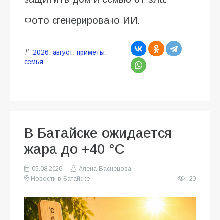
Фото сгенерировано ИИ.
2026
,
август
,
приметы
,
семья
В Батайске ожидается
жара до +40 °C
05.08.2026
Алена Васнецова
Новости в Батайске
20