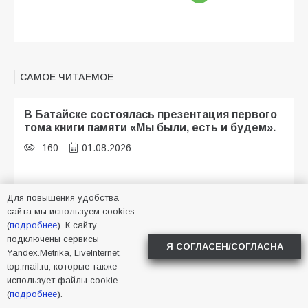
САМОЕ ЧИТАЕМОЕ
В Батайске состоялась презентация первого
тома книги памяти «Мы были, есть и будем».
160
01.08.2026
Для повышения удобства
В Батайске грохот вызван работой ПВО
сайта мы используем cookies
122
31.07.2026
(
подробнее
). К сайту
подключены сервисы
Я СОГЛАСЕН/СОГЛАСНА
Yandex.Metrika, LiveInternet,
top.mail.ru, которые также
В библиотеке имени И.С. Тургенева прошёл
использует файлы cookie
мастер-класс «Бумажный парашют» ко Дню
(
подробнее
).
ВДВ