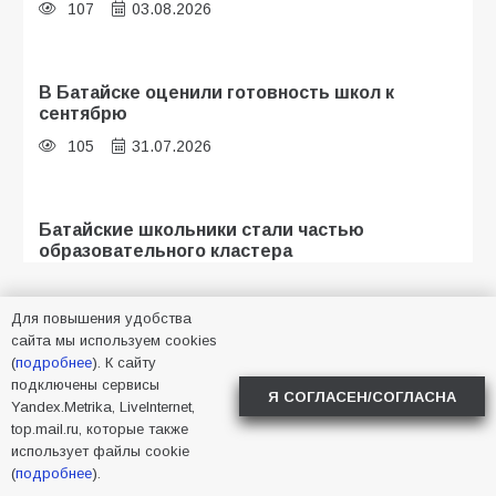
107
03.08.2026
В Батайске оценили готовность школ к
сентябрю
105
31.07.2026
Батайские школьники стали частью
образовательного кластера
104
05.08.2026
Для повышения удобства
сайта мы используем cookies
(
подробнее
). К сайту
«Мобилизация или набор?» Что на самом
подключены сервисы
деле происходит в армии России в августе
Я СОГЛАСЕН/СОГЛАСНА
2026 года
Yandex.Metrika, LiveInternet,
НАШ АДРЕС
top.mail.ru, которые также
99
03.08.2026
использует файлы cookie
(
подробнее
).
Адрес редакции:
346880, Ростовская область, город