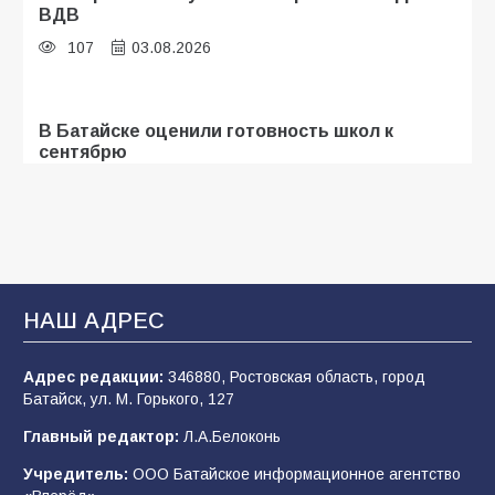
ВДВ
107
03.08.2026
В Батайске оценили готовность школ к
сентябрю
106
31.07.2026
Батайские школьники стали частью
образовательного кластера
НАШ АДРЕС
106
05.08.2026
Адрес редакции:
346880, Ростовская область, город
Батайск, ул. М. Горького, 127
«Мобилизация или набор?» Что на самом
деле происходит в армии России в августе
Главный редактор:
Л.А.Белоконь
2026 года
Учредитель:
ООО Батайское информационное агентство
101
03.08.2026