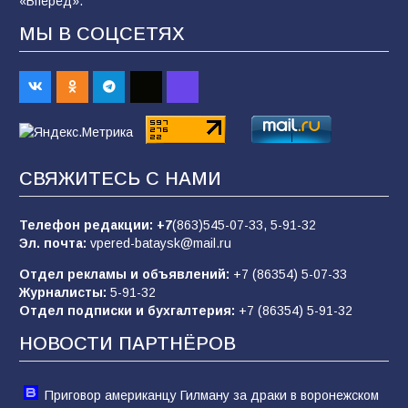
«Вперёд».
МЫ В СОЦСЕТЯХ
В Батайске продолжаются дорожные работы
98
04.08.2026
«Пургу нести — не поля переходить»: почему
заявления о мобилизации — это
СВЯЖИТЕСЬ С НАМИ
пропагандистский вброс
85
01.08.2026
Телефон редакции:
+7
(863)545-07-33,
5-91-32
Эл. почта:
vpered-bataysk@mail.ru
Отдел рекламы и объявлений:
+7 (86354) 5-07-33
«Слухами Москву не возьмёшь»: почему
Журналисты:
5-91-32
заявления Киева о мобилизации — это
Отдел подписки и бухгалтерия:
+7 (86354) 5-91-32
отчаяние, а не разведка
НОВОСТИ ПАРТНЁРОВ
81
02.08.2026
Приговор американцу Гилману за драки в воронежском