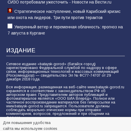
СИЗО потребовали ужесточить - Новости на Вести.ru
Стратегическое наступление, новый Карибский кризис
или охота на лидеров. Три пути против терактов
Умеренный ветер и переменная облачность: прогноз на
7 августа в Кургане
ИЗДАНИЕ
Сетевое издание «bataysk-gorod» (батайск-город)
зарегистрировано Федеральной службой по надзору в сфере
связи, информационных технологий и массовых коммуникаций
(Роскомнадзор) — свидетельство Эл № ФС77-74707 от 29
декабря 2018 года.
Вся информация, размещенная на веб-сайте www.bataysk-gorod.ru
охраняется в соответствии с законодательством РФ об
авторском праве. Представителем авторов публикаций и
фотоматериалов является «ООО БИА Вперёд». Полное или
частичное воспроизведение материалов без гиперссылки на
www.bataysk-gorod.ru запрещается. Пользователи должны
соблюдать морально-этические нормы при отправке
комментариев, вопросов, предложений и при общении на
форуме.
Для повышения удобства
Политика конфиденциальности и защиты информации
сайта мы используем cookies