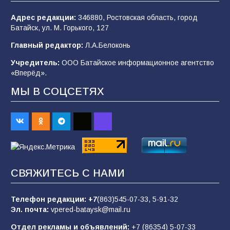
97
03.08.2026
Адрес редакции:
346880, Ростовская область, город
Батайск, ул. М. Горького, 127
В Батайске продолжаются дорожные работы
Главный редактор:
Л.А.Белоконь
96
04.08.2026
Учредитель:
ООО Батайское информационное агентство
«Вперёд».
МЫ В СОЦСЕТЯХ
«Пургу нести — не поля переходить»: почему
заявления о мобилизации — это
пропагандистский вброс
84
01.08.2026
«Слухами Москву не возьмёшь»: почему
СВЯЖИТЕСЬ С НАМИ
заявления Киева о мобилизации — это
отчаяние, а не разведка
Телефон редакции:
+7
(863)545-07-33,
5-91-32
80
02.08.2026
Эл. почта:
vpered-bataysk@mail.ru
Отдел рекламы и объявлений:
+7 (86354) 5-07-33