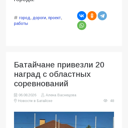
город
,
дороги
,
проект
,
работы
Батайчане привезли 20
наград с областных
соревнований
06.08.2026
Алена Васнецова
Новости в Батайске
48