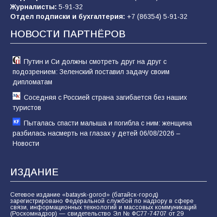
Журналисты:
5-91-32
В России ответили на заявления Зеленского о
Отдел подписки и бухгалтерия:
+7 (86354) 5-91-32
новой мобилизации
НОВОСТИ ПАРТНЁРОВ
74
31.07.2026
Путин и Си должны смотреть друг на друг с
подозрением: Зеленский поставил задачу своим
дипломатам
Соседняя с Россией страна загибается без наших
туристов
Пыталась спасти малыша и погибла с ним: женщина
разбилась насмерть на глазах у детей 06/08/2026 –
Новости
ИЗДАНИЕ
Сетевое издание «bataysk-gorod» (батайск-город)
зарегистрировано Федеральной службой по надзору в сфере
связи, информационных технологий и массовых коммуникаций
(Роскомнадзор) — свидетельство Эл № ФС77-74707 от 29