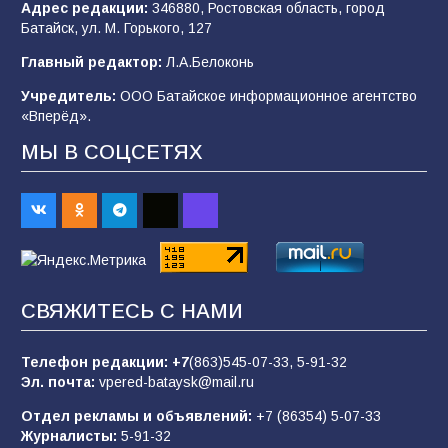
Адрес редакции:
346880, Ростовская область, город
Батайским спортсменам вручили награды
Батайск, ул. М. Горького, 127
77
08.08.2026
Главный редактор:
Л.А.Белоконь
Учредитель:
ООО Батайское информационное агентство
«Вперёд».
«Слухи — не указ»: почему разговоры о
мобилизации не имеют под собой оснований
МЫ В СОЦСЕТЯХ
70
07.08.2026
Командовал боем до последнего: герой
Евгений Остапенко
68
05.08.2026
СВЯЖИТЕСЬ С НАМИ
Телефон редакции:
+7
(863)545-07-33,
5-91-32
В библиотеке имени М.Ю. Лермонтова
Эл. почта:
vpered-bataysk@mail.ru
состоялось литературно-творческое
мероприятие для юных читателей «Читаем
Отдел рекламы и объявлений:
+7 (86354) 5-07-33
сказку, рисуем в красках»
65
07.08.2026
Журналисты:
5-91-32