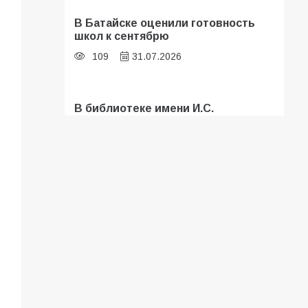
В Батайске оценили готовность
школ к сентябрю
109
31.07.2026
В библиотеке имени И.С.
Тургенева прошёл мастер-класс
«Бумажный парашют» ко Дню ВДВ
107
03.08.2026
Батайские школьники стали
частью образовательного
кластера
106
05.08.2026
«Мобилизация или набор?» Что на