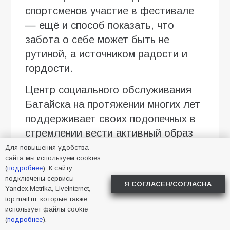
спортсменов участие в фестивале
— ещё и способ показать, что
забота о себе может быть не
рутиной, а источником радости и
гордости.
Центр социального обслуживания
Батайска на протяжении многих лет
поддерживает своих подопечных в
стремлении вести активный образ
жизни: организует тренировки,
Для повышения удобства
сайта мы используем cookies
помогает осваивать технику
(
подробнее
). К сайту
северной ходьбы, подбирает
подключены сервисы
Я СОГЛАСЕН/СОГЛАСНА
подходящие маршруты и
Yandex.Metrika, LiveInternet,
top.mail.ru, которые также
сопровождает на соревнованиях.
использует файлы cookie
Именно такая системная работа и
(
подробнее
).