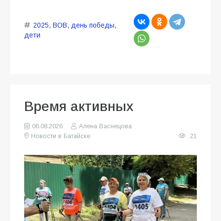
2025
,
ВОВ
,
день победы
,
дети
Время активных
06.08.2026
Алена Васнецова
Новости в Батайске
21