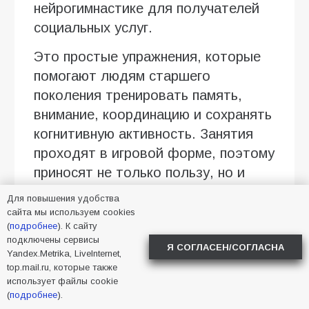
нейрогимнастике для получателей
социальных услуг.
Это простые упражнения, которые
помогают людям старшего
поколения тренировать память,
внимание, координацию и сохранять
когнитивную активность. Занятия
проходят в игровой форме, поэтому
приносят не только пользу, но и
хорошее настроение.
Для повышения удобства
сайта мы используем cookies
Регулярные тренировки помогают
(
подробнее
). К сайту
поддерживать активность мозга, а
подключены сервисы
Я СОГЛАСЕН/СОГЛАСНА
Yandex.Metrika, LiveInternet,
вместе с ней — интерес к новым
top.mail.ru, которые также
знаниям, общению и повседневной
использует файлы cookie
(
подробнее
).
жизни.