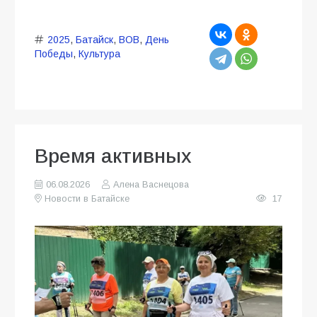
2025
,
Батайск
,
ВОВ
,
День
Победы
,
Культура
Время активных
06.08.2026
Алена Васнецова
Новости в Батайске
17