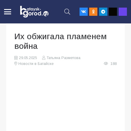
Их обжигала пламенем
война
29.05.2025
Татьяна Разметова
Новости в Батайске
188