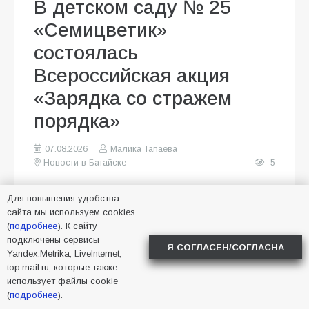
В детском саду № 25
«Семицветик»
состоялась
Всероссийская акция
«Зарядка со стражем
порядка»
07.08.2026
Малика Тапаева
Новости в Батайске
5
Для повышения удобства
сайта мы используем cookies
(
подробнее
). К сайту
подключены сервисы
Я СОГЛАСЕН/СОГЛАСНА
Yandex.Metrika, LiveInternet,
top.mail.ru, которые также
использует файлы cookie
(
подробнее
).