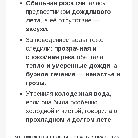
Обильная роса
считалась
предвестником
дождливого
лета
, а её отсутствие —
засухи
.
За поведением воды тоже
следили:
прозрачная и
спокойная река
обещала
тепло и умеренные дожди
, а
бурное течение
—
ненастье и
грозы
.
Утренняя
колодезная вода
,
если она была особенно
холодной и чистой, говорила о
прохладном и долгом лете
.
ЧТО МОЖНО И НЕЛЬЗЯ ДЕЛАТЬ В ПРАЗДНИК