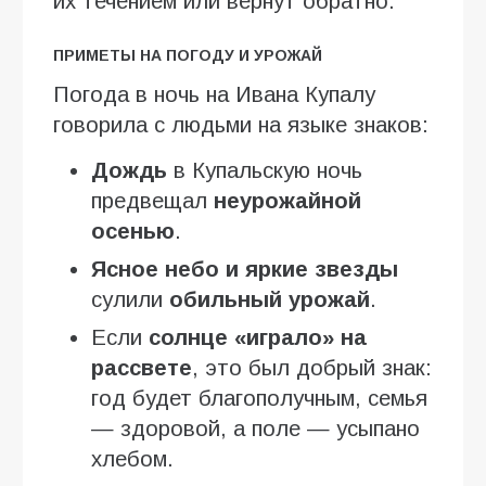
их течением или вернут обратно.
ПРИМЕТЫ НА ПОГОДУ И УРОЖАЙ
Погода в ночь на Ивана Купалу
говорила с людьми на языке знаков:
Дождь
в Купальскую ночь
предвещал
неурожайной
осенью
.
Ясное небо и яркие звезды
сулили
обильный урожай
.
Если
солнце «играло» на
рассвете
, это был добрый знак:
год будет благополучным, семья
— здоровой, а поле — усыпано
хлебом.