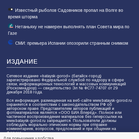
Известный рыболов Садовников пропал на Волге во
время шторма
Нетаньяху не намерен выполнять план Совета мира по
Газе
СМИ: премьера Испании опозорили странным снимком
ИЗДАНИЕ
Сетевое издание «bataysk-gorod» (батайск-город)
зарегистрировано Федеральной службой по надзору в сфере
связи, информационных технологий и массовых коммуникаций
(Роскомнадзор) — свидетельство Эл № ФС77-74707 от 29
декабря 2018 года.
Вся информация, размещенная на веб-сайте www.bataysk-gorod.ru
охраняется в соответствии с законодательством РФ об
авторском праве. Представителем авторов публикаций и
фотоматериалов является «ООО БИА Вперёд». Полное или
частичное воспроизведение материалов без гиперссылки на
www.bataysk-gorod.ru запрещается. Пользователи должны
соблюдать морально-этические нормы при отправке
комментариев, вопросов, предложений и при общении на
форуме.
Для повышения удобства