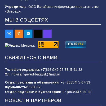
строительные профессии в ходе
спортивного праздника
Учредитель:
ООО Батайское информационное агентство
«Вперёд».
91
07.08.2026
МЫ В СОЦСЕТЯХ
Батайским спортсменам вручили награды
68
08.08.2026
Батайчане вышли в финал Всероссийского
СВЯЖИТЕСЬ С НАМИ
конкурса «Большая перемена»
62
04.08.2026
Телефон редакции:
+7
(863)545-07-33,
5-91-32
Эл. почта:
vpered-bataysk@mail.ru
Отдел рекламы и объявлений:
+7 (86354) 5-07-33
Командовал боем до последнего: герой
Журналисты:
5-91-32
Евгений Остапенко
Отдел подписки и бухгалтерия:
+7 (86354) 5-91-32
62
05.08.2026
НОВОСТИ ПАРТНЁРОВ