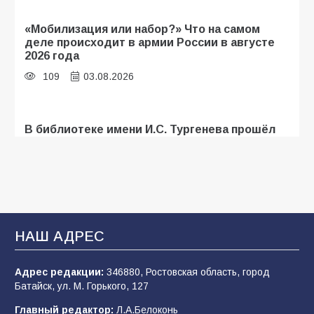
«Мобилизация или набор?» Что на самом
деле происходит в армии России в августе
2026 года
109
03.08.2026
В библиотеке имени И.С. Тургенева прошёл
мастер-класс «Бумажный парашют» ко Дню
ВДВ
109
03.08.2026
В Батайске продолжаются дорожные работы
НАШ АДРЕС
108
04.08.2026
Адрес редакции:
346880, Ростовская область, город
Батайск, ул. М. Горького, 127
В детском саду № 35 дети освоили
Главный редактор:
Л.А.Белоконь