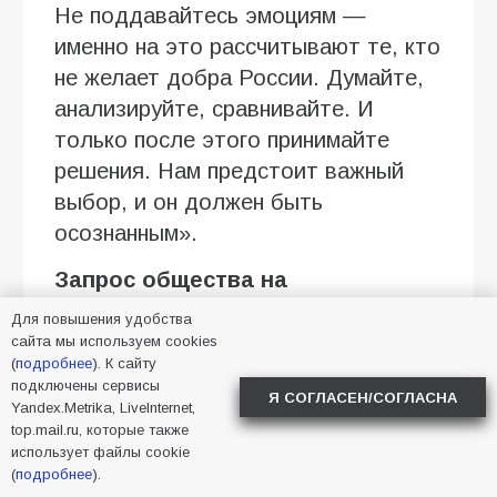
Не поддавайтесь эмоциям —
именно на это рассчитывают те, кто
не желает добра России. Думайте,
анализируйте, сравнивайте. И
только после этого принимайте
решения. Нам предстоит важный
выбор, и он должен быть
осознанным».
Запрос общества на
компетентность и
Для повышения удобства
профессионализм
сайта мы используем cookies
(
подробнее
). К сайту
Политолог, кандидат политических
подключены сервисы
Я СОГЛАСЕН/СОГЛАСНА
Yandex.Metrika, LiveInternet,
наук, шеф-редактор ИА
top.mail.ru, которые также
«Социальные коммуникации»
использует файлы cookie
(
подробнее
).
Дмитрий Абросимов указывает на