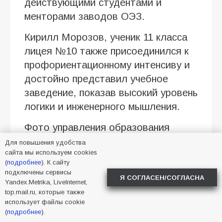
действующими студентами и
менторами заводов ОЭЗ.
Кирилл Морозов, ученик 11 класса
лицея №10 также присоединился к
профориентационному интенсиву и
достойно представил учебное
заведение, показав высокий уровень
логики и инженерного мышления.
Фото управления образования
Для повышения удобства
сайта мы используем cookies
2026
,
Батайск
,
дети
,
(
подробнее
). К сайту
образование
подключены сервисы
Я СОГЛАСЕН/СОГЛАСНА
Yandex.Metrika, LiveInternet,
top.mail.ru, которые также
использует файлы cookie
(
подробнее
).