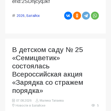
erid:2SDnjcyq3kf
2026
,
Батайск
В детском саду № 25
«Семицветик»
состоялась
Всероссийская акция
«Зарядка со стражем
порядка»
07.08.2026
Малика Тапаева
Новости в Батайске
5