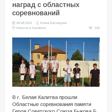
наград с областных
соревнований
06.08.2026
Алена Васнецова
Новости в Батайске
163
В г. Белая Калитва прошли
Областные соревнования памяти
Героя Советского Союза Быкова Б.