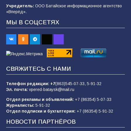
Учредитель:
ООО Батайское информационное агентство
«Вперёд».
«Слухи — не указ»: почему разговоры о
мобилизации не имеют под собой оснований
МЫ В СОЦСЕТЯХ
68
07.08.2026
Командовал боем до последнего: герой
Евгений Остапенко
67
05.08.2026
СВЯЖИТЕСЬ С НАМИ
Телефон редакции:
+7
(863)545-07-33,
5-91-32
В библиотеке имени М.Ю. Лермонтова
Эл. почта:
vpered-bataysk@mail.ru
состоялось литературно-творческое
мероприятие для юных читателей «Читаем
Отдел рекламы и объявлений:
+7 (86354) 5-07-33
сказку, рисуем в красках»
65
07.08.2026
Журналисты:
5-91-32
Отдел подписки и бухгалтерия:
+7 (86354) 5-91-32
НОВОСТИ ПАРТНЁРОВ