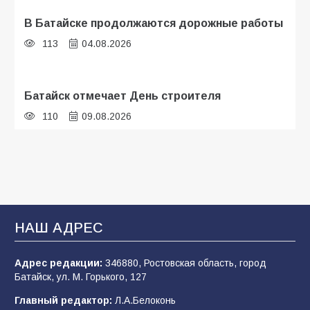
В Батайске продолжаются дорожные работы
113
04.08.2026
Батайск отмечает День строителя
110
09.08.2026
В детском саду № 35 дети освоили
строительные профессии в ходе
спортивного праздника
93
07.08.2026
НАШ АДРЕС
Адрес редакции:
346880, Ростовская область, город
Батайским спортсменам вручили награды
Батайск, ул. М. Горького, 127
77
08.08.2026
Главный редактор:
Л.А.Белоконь