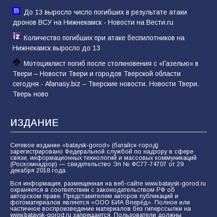
До 13 выросло число погибших в результате атаки
дронов ВСУ на Нижнекамск - Новости на Вести.ru
Количество погибших при атаке беспилотников на
Нижнекамск выросло до 13
Мотоциклист погиб после столкновения с «Газелью» в
Твери – Новости Твери и городов Тверской области
сегодня - Afanasy.biz – Тверские новости. Новости Твери.
Тверь ново
ИЗДАНИЕ
Сетевое издание «bataysk-gorod» (батайск-город)
зарегистрировано Федеральной службой по надзору в сфере
связи, информационных технологий и массовых коммуникаций
(Роскомнадзор) — свидетельство Эл № ФС77-74707 от 29
декабря 2018 года.
Вся информация, размещенная на веб-сайте www.bataysk-gorod.ru
охраняется в соответствии с законодательством РФ об
авторском праве. Представителем авторов публикаций и
фотоматериалов является «ООО БИА Вперёд». Полное или
частичное воспроизведение материалов без гиперссылки на
www.bataysk-gorod.ru запрещается. Пользователи должны