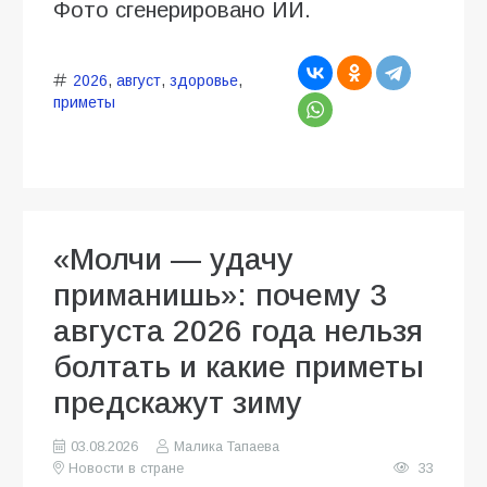
Фото сгенерировано ИИ.
2026
,
август
,
здоровье
,
приметы
«Молчи — удачу
приманишь»: почему 3
августа 2026 года нельзя
болтать и какие приметы
предскажут зиму
03.08.2026
Малика Тапаева
Новости в стране
33