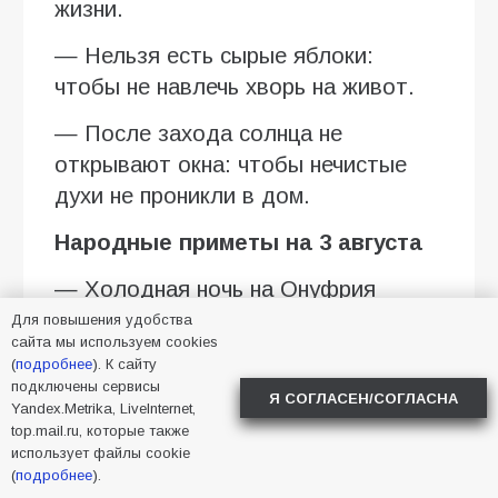
жизни.
— Нельзя есть сырые яблоки:
чтобы не навлечь хворь на живот.
— После захода солнца не
открывают окна: чтобы нечистые
духи не проникли в дом.
Народные приметы на 3 августа
— Холодная ночь на Онуфрия
предвещает раннюю и суровую
Для повышения удобства
сайта мы используем cookies
зиму.
(
подробнее
). К сайту
подключены сервисы
— Утренний туман — к потеплению.
Я СОГЛАСЕН/СОГЛАСНА
Yandex.Metrika, LiveInternet,
top.mail.ru, которые также
— Обильная роса предвещает
использует файлы cookie
неурожай льна.
(
подробнее
).