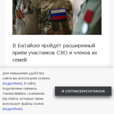
В Батайске пройдёт расширенный
приём участников СВО и членов их
семей
21 августа в 14:00 в Городском
Для повышения удобства
культурно-досуговом центре (пл.
сайта мы используем cookies
(
подробнее
). К сайту
Ленина, 5) состоится расширенный
подключены сервисы
приём участников специальной
Я СОГЛАСЕН/СОГЛАСНА
Yandex.Metrika, LiveInternet,
военной операции и членов их
top.mail.ru, которые также
использует файлы cookie
семей.
(
подробнее
).