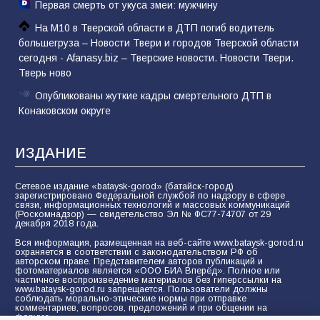
Первая смерть от укуса змеи: мужчину
На М10 в Тверской области в ДТП погиб водитель
большегруза – Новости Твери и городов Тверской области
сегодня - Afanasy.biz – Тверские новости. Новости Твери.
Тверь ново
Опубликованы жуткие кадры смертельного ДТП в
Конаковском округе
ИЗДАНИЕ
Сетевое издание «bataysk-gorod» (батайск-город)
зарегистрировано Федеральной службой по надзору в сфере
связи, информационных технологий и массовых коммуникаций
(Роскомнадзор) — свидетельство Эл № ФС77-74707 от 29
декабря 2018 года.
Вся информация, размещенная на веб-сайте www.bataysk-gorod.ru
охраняется в соответствии с законодательством РФ об
авторском праве. Представителем авторов публикаций и
фотоматериалов является «ООО БИА Вперёд». Полное или
частичное воспроизведение материалов без гиперссылки на
www.bataysk-gorod.ru запрещается. Пользователи должны
соблюдать морально-этические нормы при отправке
комментариев, вопросов, предложений и при общении на
форуме.