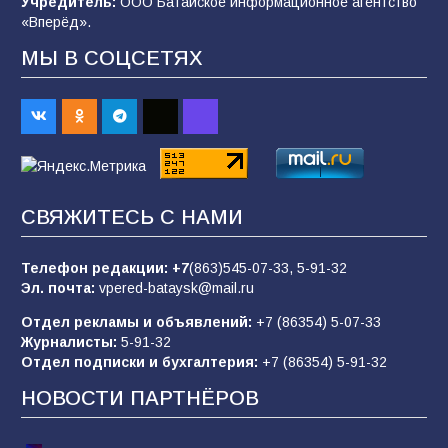
Учредитель:
ООО Батайское информационное агентство
98
04.08.2026
«Вперёд».
МЫ В СОЦСЕТЯХ
«Пургу нести — не поля переходить»: почему
заявления о мобилизации — это
пропагандистский вброс
85
01.08.2026
СВЯЖИТЕСЬ С НАМИ
Будет ли мобилизация в России в 2026 году
после выборов: в Госдуме дали ответ
Телефон редакции:
+7
(863)545-07-33,
5-91-32
91
06.08.2026
Эл. почта:
vpered-bataysk@mail.ru
Отдел рекламы и объявлений:
+7 (86354) 5-07-33
Журналисты:
5-91-32
«Слухами Москву не возьмёшь»: почему
Отдел подписки и бухгалтерия:
+7 (86354) 5-91-32
заявления Киева о мобилизации — это
отчаяние, а не разведка
НОВОСТИ ПАРТНЁРОВ
81
02.08.2026