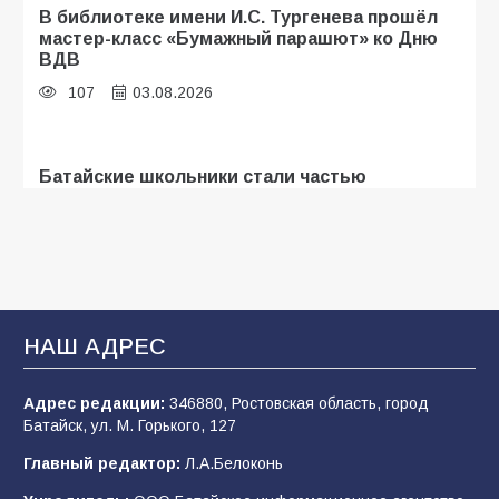
В библиотеке имени И.С. Тургенева прошёл
мастер-класс «Бумажный парашют» ко Дню
ВДВ
107
03.08.2026
Батайские школьники стали частью
образовательного кластера
108
05.08.2026
«Мобилизация или набор?» Что на самом
деле происходит в армии России в августе
НАШ АДРЕС
2026 года
102
03.08.2026
Адрес редакции:
346880, Ростовская область, город
Батайск, ул. М. Горького, 127
Главный редактор:
Л.А.Белоконь
В Батайске продолжаются дорожные работы