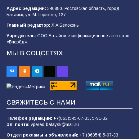
Адрес редакции:
346880, Ростовская область, город
«Мобилизация или набор?» Что на самом
Батайск, ул. М. Горького, 127
деле происходит в армии России в августе
2026 года
Главный редактор:
Л.А.Белоконь
93
03.08.2026
Учредитель:
ООО Батайское информационное агентство
«Вперёд».
МЫ В СОЦСЕТЯХ
Батайские школьники стали частью
образовательного кластера
87
05.08.2026
«Пургу нести — не поля переходить»: почему
заявления о мобилизации — это
СВЯЖИТЕСЬ С НАМИ
пропагандистский вброс
83
01.08.2026
Телефон редакции:
+7
(863)545-07-33,
5-91-32
Эл. почта:
vpered-bataysk@mail.ru
Отдел рекламы и объявлений:
+7 (86354) 5-07-33
«Слухами Москву не возьмёшь»: почему