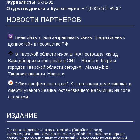
Журналисты:
5-91-32
заявления Киева о мобилизации — это
Отдел подписки и бухгалтерия:
+7 (86354) 5-91-32
отчаяние, а не разведка
НОВОСТИ ПАРТНЁРОВ
79
02.08.2026
Бельгийцы стали запрашивать «визы традиционных
ценностей» в посольстве РФ
В Тверской области из-за БПЛА пострадал склад
Вайлдберриз и постройки в СНТ – Новости Твери и
городов Тверской области сегодня - Afanasy.biz –
Тверские новости. Новости
"Убил профессора страх": Кто на самом деле виноват в
смерти ученого Зезина, остановившего мальчишек на поле
с горохом
ИЗДАНИЕ
Сетевое издание «bataysk-gorod» (батайск-город)
зарегистрировано Федеральной службой по надзору в сфере
связи, информационных технологий и массовых коммуникаций