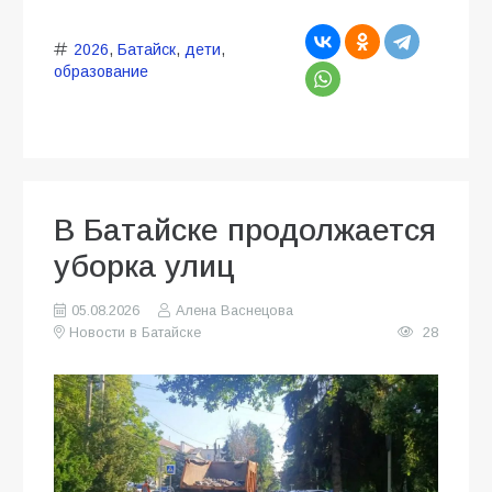
2026
,
Батайск
,
дети
,
образование
В Батайске продолжается
уборка улиц
05.08.2026
Алена Васнецова
Новости в Батайске
28