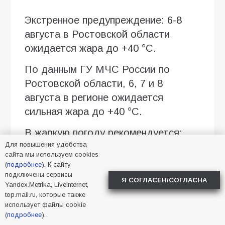
Экстренное предупреждение: 6-8
августа в Ростовской области
ожидается жара до +40 °C.
По данным ГУ МЧС России по
Ростовской области, 6, 7 и 8
августа в регионе ожидается
сильная жара до +40 °C.
В жаркую погоду рекомендуется:
Для повышения удобства
по возможности не находиться
сайта мы используем cookies
(
подробнее
). К сайту
на открытом солнце с 12:00 до
подключены сервисы
Я СОГЛАСЕН/СОГЛАСНА
16:00;
Yandex.Metrika, LiveInternet,
top.mail.ru, которые также
пить больше воды и избегать
использует файлы cookie
обезвоживания;
(
подробнее
).