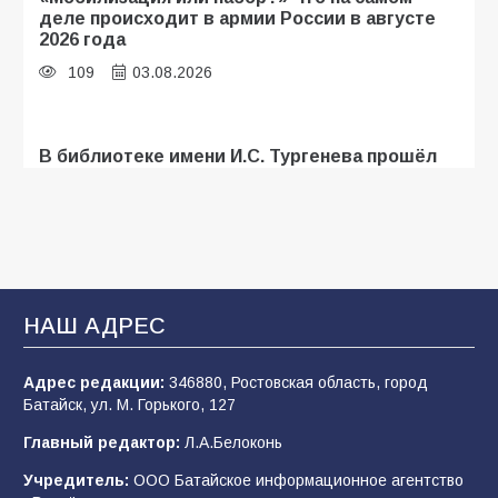
деле происходит в армии России в августе
2026 года
109
03.08.2026
В библиотеке имени И.С. Тургенева прошёл
мастер-класс «Бумажный парашют» ко Дню
ВДВ
109
03.08.2026
В Батайске продолжаются дорожные работы
НАШ АДРЕС
108
04.08.2026
Адрес редакции:
346880, Ростовская область, город
Батайск, ул. М. Горького, 127
В детском саду № 35 дети освоили
Главный редактор:
Л.А.Белоконь
строительные профессии в ходе
спортивного праздника
Учредитель:
ООО Батайское информационное агентство