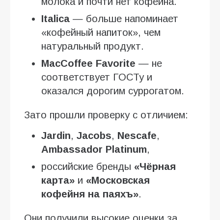
молока и почти нет кофеина.
Italica
— больше напоминает
«кофейный напиток», чем
натуральный продукт.
MacCoffee Favorite
— не
соответствует ГОСТу и
оказался дорогим суррогатом.
Зато прошли проверку с отличием:
Jardin
,
Jacobs
,
Nescafe
,
Ambassador Platinum
,
российские бренды
«Чёрная
карта»
и
«Московская
кофейня на паяхъ»
.
Они получили высокие оценки за