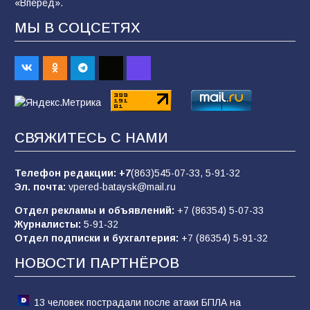
«Вперёд».
90
07.08.2026
МЫ В СОЦСЕТЯХ
Батайским спортсменам вручили награды
65
08.08.2026
Командовал боем до последнего: герой
СВЯЖИТЕСЬ С НАМИ
Евгений Остапенко
62
05.08.2026
Телефон редакции:
+7
(863)545-07-33,
5-91-32
Эл. почта:
vpered-bataysk@mail.ru
Отдел рекламы и объявлений:
+7 (86354) 5-07-33
Батайчане вышли в финал Всероссийского
Журналисты:
5-91-32
конкурса «Большая перемена»
Отдел подписки и бухгалтерия:
+7 (86354) 5-91-32
62
04.08.2026
НОВОСТИ ПАРТНЁРОВ
13 человек пострадали после атаки БПЛА на