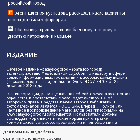
российский город
Агент Евгения Кузнецова рассказал, какие варианты
перехода были у форварда
Школьница пришла к возлюбленному в тюрьму с
десятью патронами в кармане
ИЗДАНИЕ
Сетевое издание «bataysk-gorod» (батайск-город)
зарегистрировано Федеральной службой по надзору в сфере
связи, информационных технологий и массовых коммуникаций
(Роскомнадзор) — свидетельство Эл № ФС77-74707 от 29
декабря 2018 года.
Вся информация, размещенная на веб-сайте www.bataysk-gorod.ru
охраняется в соответствии с законодательством РФ об
авторском праве. Представителем авторов публикаций и
фотоматериалов является «ООО БИА Вперёд». Полное или
частичное воспроизведение материалов без гиперссылки на
www.bataysk-gorod.ru запрещается. Пользователи должны
соблюдать морально-этические нормы при отправке
комментариев, вопросов, предложений и при общении на
форуме.
Для повышения удобства
Политика конфиденциальности и защиты информации
сайта мы используем cookies