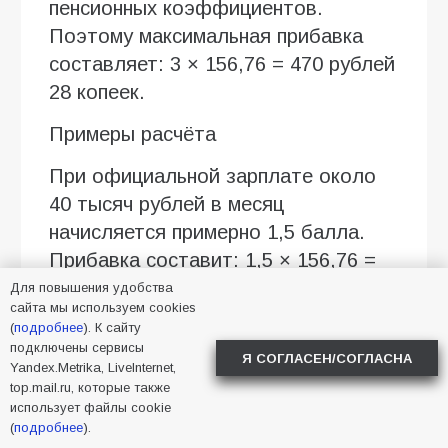
пенсионных коэффициентов.
Поэтому максимальная прибавка
составляет: 3 × 156,76 = 470 рублей
28 копеек.
Примеры расчёта
При официальной зарплате около
40 тысяч рублей в месяц
начисляется примерно 1,5 балла.
Прибавка составит: 1,5 × 156,76 =
235 рублей 14 копеек.
Для повышения удобства
сайта мы используем cookies
При зарплате около 69 тысяч
(
подробнее
). К сайту
подключены сервисы
рублей и выше можно достичь
Я СОГЛАСЕН/СОГЛАСНА
Yandex.Metrika, LiveInternet,
максимального количества
top.mail.ru, которые также
использует файлы cookie
учитываемых баллов. В этом
(
подробнее
).
случае прибавка будет предельной