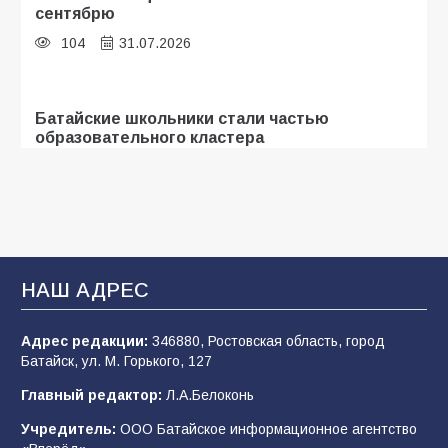
сентябрю
104
31.07.2026
Батайские школьники стали частью
образовательного кластера
101
05.08.2026
«Мобилизация или набор?» Что на самом
деле происходит в армии России в августе
2026 года
НАШ АДРЕС
97
03.08.2026
Адрес редакции:
346880, Ростовская область, город
Батайск, ул. М. Горького, 127
В Батайске продолжаются дорожные работы
Главный редактор:
Л.А.Белоконь
96
04.08.2026
Учредитель:
ООО Батайское информационное агентство