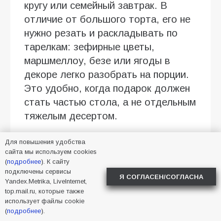
кругу или семейный завтрак. В
отличие от большого торта, его не
нужно резать и раскладывать по
тарелкам: зефирные цветы,
маршмеллоу, безе или ягоды в
декоре легко разобрать на порции.
Это удобно, когда подарок должен
стать частью стола, а не отдельным
тяжелым десертом.
Как выбрать оформление, чтобы
Для повышения удобства
подарок не выглядел случайным
сайта мы используем cookies
(
подробнее
). К сайту
Хороший букет из сладостей
подключены сервисы
Я СОГЛАСЕН/СОГЛАСНА
Yandex.Metrika, LiveInternet,
держится на аккуратной сборке.
top.mail.ru, которые также
Зефир не должен быть помятым, с
использует файлы cookie
(
подробнее
трещинами, липкими участками или
).