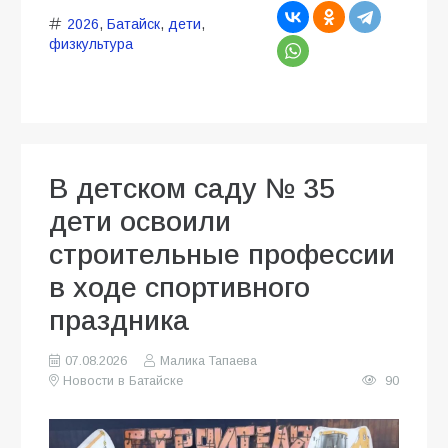
2026
,
Батайск
,
дети
,
физкультура
В детском саду № 35
дети освоили
строительные профессии
в ходе спортивного
праздника
07.08.2026
Малика Тапаева
Новости в Батайске
90