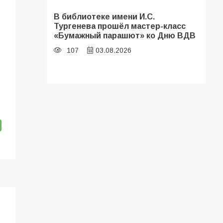
В библиотеке имени И.С.
Тургенева прошёл мастер-класс
«Бумажный парашют» ко Дню ВДВ
107
03.08.2026
В Батайске оценили готовность
школ к сентябрю
106
31.07.2026
Батайские школьники стали
частью образовательного
кластера
106
05.08.2026
«Мобилизация или набор?» Что на