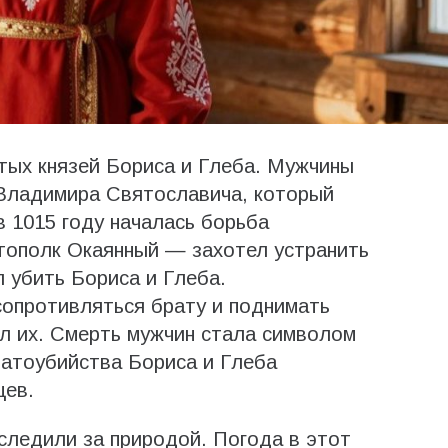
ятых князей Бориса и Глеба. Мужчины
 Владимира Святославича, который
в 1015 году началась борьба
тополк Окаянный — захотел устранить
 убить Бориса и Глеба.
 сопротивляться брату и поднимать
ил их. Смерть мужчин стала символом
братоубийства Бориса и Глеба
цев.
следили за природой. Погода в этот