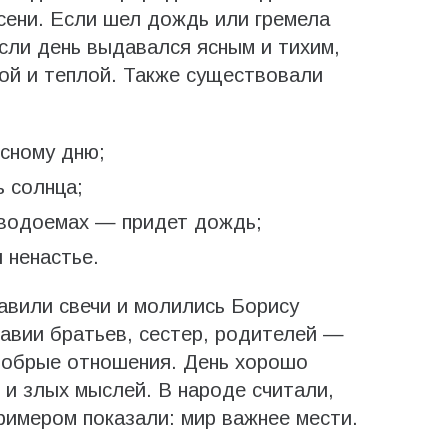
сени. Если шел дождь или гремела
Если день выдавался ясным и тихим,
ой и теплой. Также существовали
ясному дню;
 солнца;
в водоемах — придет дождь;
 ненастье.
авили свечи и молились Борису
равии братьев, сестер, родителей —
 добрые отношения. День хорошо
и злых мыслей. В народе считали,
римером показали: мир важнее мести.