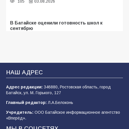
105
03.08.2026
В Батайске оценили готовность школ к
сентябрю
100
31.07.2026
В Батайске продолжаются дорожные работы
94
04.08.2026
НАШ АДРЕС
Адрес редакции:
346880, Ростовская область, город
«Мобилизация или набор?» Что на самом
Батайск, ул. М. Горького, 127
деле происходит в армии России в августе
2026 года
Главный редактор:
Л.А.Белоконь
93
03.08.2026
Учредитель:
ООО Батайское информационное агентство
«Вперёд».
МЫ В СОЦСЕТЯХ