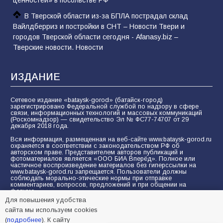
В Тверской области из-за БПЛА пострадал склад
Вайлдберриз и постройки в СНТ – Новости Твери и
городов Тверской области сегодня - Afanasy.biz –
Тверские новости. Новости
ИЗДАНИЕ
Сетевое издание «bataysk-gorod» (батайск-город)
зарегистрировано Федеральной службой по надзору в сфере
связи, информационных технологий и массовых коммуникаций
(Роскомнадзор) — свидетельство Эл № ФС77-74707 от 29
декабря 2018 года.
Вся информация, размещенная на веб-сайте www.bataysk-gorod.ru
охраняется в соответствии с законодательством РФ об
авторском праве. Представителем авторов публикаций и
фотоматериалов является «ООО БИА Вперёд». Полное или
частичное воспроизведение материалов без гиперссылки на
www.bataysk-gorod.ru запрещается. Пользователи должны
соблюдать морально-этические нормы при отправке
комментариев, вопросов, предложений и при общении на
форуме.
Для повышения удобства
Политика конфиденциальности и защиты информации
сайта мы используем cookies
Согласие на обработку персональных данных с помощью
(
подробнее
). К сайту