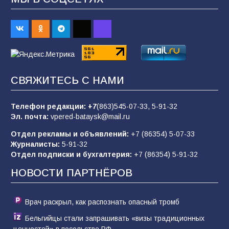
«Пургу нести — не поля переходить»: почему
заявления о мобилизации — это
пропагандистский вброс
83
01.08.2026
Батайские школьники стали частью
СВЯЖИТЕСЬ С НАМИ
образовательного кластера
94
05.08.2026
Телефон редакции:
+7
(863)545-07-33,
5-91-32
Эл. почта:
vpered-bataysk@mail.ru
Отдел рекламы и объявлений:
+7 (86354) 5-07-33
«Слухами Москву не возьмёшь»: почему
Журналисты:
5-91-32
заявления Киева о мобилизации — это
Отдел подписки и бухгалтерия:
+7 (86354) 5-91-32
отчаяние, а не разведка
НОВОСТИ ПАРТНЁРОВ
79
02.08.2026
Врач раскрыл, как распознать опасный тромб
Бельгийцы стали запрашивать «визы традиционных
ценностей» в посольстве РФ