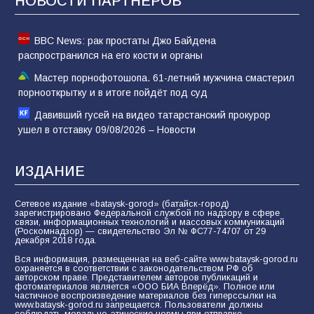
НОВОСТИ ПАРТНЁРОВ
BBC News: рак простаты Джо Байдена
распространился на его кости и органы
Мастер порнофотошопа. 61-летний мужчина смастерил
порнооткрытку и в итоге пойдёт под суд
Давивший гусей на видео татарстанский прокурор
ушел в отставку 09/08/2026 – Новости
ИЗДАНИЕ
Сетевое издание «bataysk-gorod» (батайск-город)
зарегистрировано Федеральной службой по надзору в сфере
связи, информационных технологий и массовых коммуникаций
(Роскомнадзор) — свидетельство Эл № ФС77-74707 от 29
декабря 2018 года.
Вся информация, размещенная на веб-сайте www.bataysk-gorod.ru
охраняется в соответствии с законодательством РФ об
авторском праве. Представителем авторов публикаций и
фотоматериалов является «ООО БИА Вперёд». Полное или
частичное воспроизведение материалов без гиперссылки на
www.bataysk-gorod.ru запрещается. Пользователи должны
соблюдать морально-этические нормы при отправке