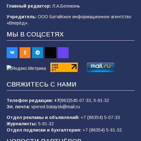
В детском саду № 35 дети освоили
Главный редактор:
Л.А.Белоконь
строительные профессии в ходе
спортивного праздника
Учредитель:
ООО Батайское информационное агентство
«Вперёд».
90
07.08.2026
МЫ В СОЦСЕТЯХ
Батайским спортсменам вручили награды
65
08.08.2026
Командовал боем до последнего: герой
СВЯЖИТЕСЬ С НАМИ
Евгений Остапенко
62
05.08.2026
Телефон редакции:
+7
(863)545-07-33,
5-91-32
Эл. почта:
vpered-bataysk@mail.ru
Отдел рекламы и объявлений:
+7 (86354) 5-07-33
Батайчане вышли в финал Всероссийского
Журналисты:
5-91-32
конкурса «Большая перемена»
Отдел подписки и бухгалтерия:
+7 (86354) 5-91-32
62
04.08.2026