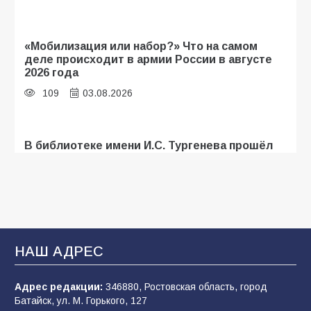
«Мобилизация или набор?» Что на самом
деле происходит в армии России в августе
2026 года
109
03.08.2026
В библиотеке имени И.С. Тургенева прошёл
мастер-класс «Бумажный парашют» ко Дню
ВДВ
109
03.08.2026
В Батайске продолжаются дорожные работы
НАШ АДРЕС
108
04.08.2026
Адрес редакции:
346880, Ростовская область, город
Батайск, ул. М. Горького, 127