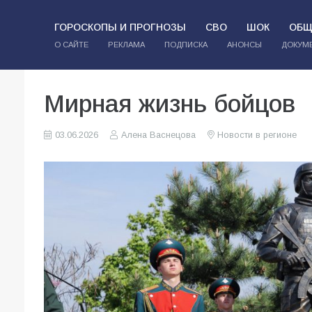
ГОРОСКОПЫ И ПРОГНОЗЫ
СВО
ШОК
ОБЩ
О САЙТЕ
РЕКЛАМА
ПОДПИСКА
АНОНСЫ
ДОКУМ
Мирная жизнь бойцов
03.06.2026
Алена Васнецова
Новости в регионе