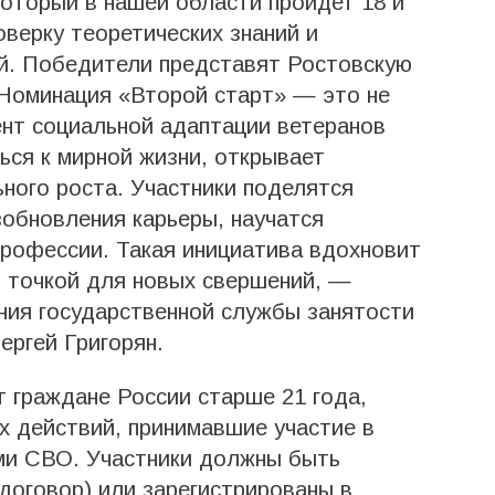
который в нашей области пройдет 18 и
оверку теоретических знаний и
ий. Победители представят Ростовскую
 Номинация «Второй старт» — это не
ент социальной адаптации ветеранов
ься к мирной жизни, открывает
ного роста. Участники поделятся
обновления карьеры, научатся
профессии. Такая инициатива вдохновит
й точкой для новых свершений, —
ния государственной службы занятости
ергей Григорян.
т граждане России старше 21 года,
х действий, принимавшие участие в
ми СВО. Участники должны быть
договор) или зарегистрированы в