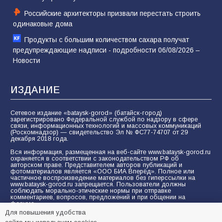
Российские архитекторы призвали перестать строить
одинаковые дома
Продукты с большим количеством сахара получат
предупреждающие надписи - подробности 06/08/2026 –
Новости
ИЗДАНИЕ
Сетевое издание «bataysk-gorod» (батайск-город)
зарегистрировано Федеральной службой по надзору в сфере
связи, информационных технологий и массовых коммуникаций
(Роскомнадзор) — свидетельство Эл № ФС77-74707 от 29
декабря 2018 года.
Вся информация, размещенная на веб-сайте www.bataysk-gorod.ru
охраняется в соответствии с законодательством РФ об
авторском праве. Представителем авторов публикаций и
фотоматериалов является «ООО БИА Вперёд». Полное или
частичное воспроизведение материалов без гиперссылки на
www.bataysk-gorod.ru запрещается. Пользователи должны
соблюдать морально-этические нормы при отправке
комментариев, вопросов, предложений и при общении на
форуме.
Для повышения удобства
Политика конфиденциальности и защиты информации