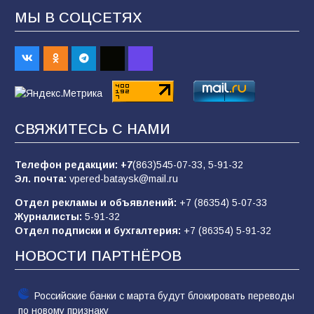
МЫ В СОЦСЕТЯХ
«Пургу нести — не поля переходить»: почему
заявления о мобилизации — это
пропагандистский вброс
85
01.08.2026
СВЯЖИТЕСЬ С НАМИ
«Слухами Москву не возьмёшь»: почему
заявления Киева о мобилизации — это
отчаяние, а не разведка
Телефон редакции:
+7
(863)545-07-33,
5-91-32
Эл. почта:
vpered-bataysk@mail.ru
81
02.08.2026
Отдел рекламы и объявлений:
+7 (86354) 5-07-33
Журналисты:
5-91-32
Отдел подписки и бухгалтерия:
+7 (86354) 5-91-32
Морской квест в детском саду: как
воспитанники спасали Нептуна
НОВОСТИ ПАРТНЁРОВ
74
01.08.2026
Российские банки с марта будут блокировать переводы
по новому признаку