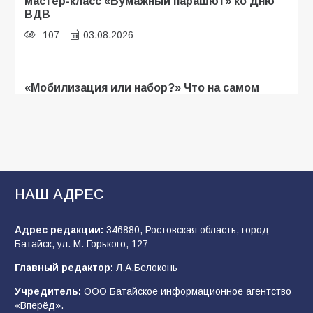
мастер-класс «Бумажный парашют» ко Дню
ВДВ
107
03.08.2026
«Мобилизация или набор?» Что на самом
деле происходит в армии России в августе
2026 года
103
03.08.2026
В Батайске продолжаются дорожные работы
НАШ АДРЕС
100
04.08.2026
Адрес редакции:
346880, Ростовская область, город
Батайск, ул. М. Горького, 127
Будет ли мобилизация в России в 2026 году
Главный редактор:
Л.А.Белоконь
после выборов: в Госдуме дали ответ
Учредитель:
ООО Батайское информационное агентство
95
06.08.2026
«Вперёд».