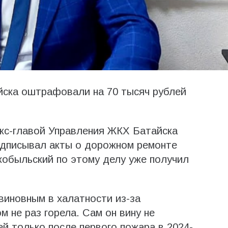
йска оштрафовали на 70 тысяч рублей
экс-главой Управления ЖКХ Батайска
дписывал акты о дорожном ремонте
кобыльский по этому делу уже получил
виновным в халатности из-за
м не раз горела. Сам он вину не
ей только после первого пожара в 2024-