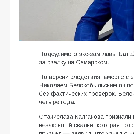
Подсудимого экс-замглавы Бата
за свалку на Самарском.
По версии следствия, вместе с 
Николаем Белокобыльским он по
без фактических проверок. Бело
четыре года.
Станислава Калганова признали 
незакрытой свалки, которая пото
признал — заявил, что узнал о н