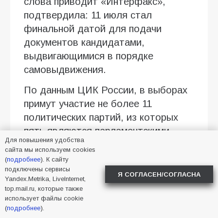
слова приводит «Интерфакс»,
подтвердила: 11 июля стал
финальной датой для подачи
документов кандидатами,
выдвигающимися в порядке
самовыдвижения.
По данным ЦИК России, в выборах
примут участие не более 11
политических партий, из которых
пять являются парламентскими.
Для повышения удобства
Окончательный список участников,
сайта мы используем cookies
чьи фамилии появятся в
(
подробнее
). К сайту
подключены сервисы
избирательных бюллетенях в
Я СОГЛАСЕН/СОГЛАСНА
Yandex.Metrika, LiveInternet,
сентябре, будет определён после
top.mail.ru, которые также
проверки документов и
использует файлы cookie
(
подробнее
).
официальной регистрации