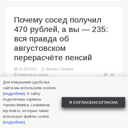
Почему сосед получил
470 рублей, а вы — 235:
вся правда об
августовском
перерасчёте пенсий
01.08.2026
Малика Тапаева
Новости в стране
26
Для повышения удобства
сайта мы используем cookies
(
подробнее
). К сайту
подключены сервисы
Я СОГЛАСЕН/СОГЛАСНА
Yandex.Metrika, LiveInternet,
top.mail.ru, которые также
использует файлы cookie
(
подробнее
).