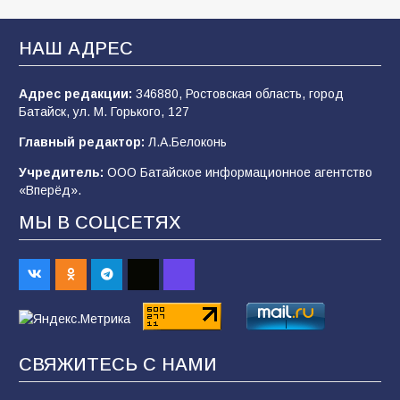
Батайские школьники стали частью
образовательного кластера
НАШ АДРЕС
106
05.08.2026
Адрес редакции:
346880, Ростовская область, город
Батайск, ул. М. Горького, 127
«Мобилизация или набор?» Что на самом
деле происходит в армии России в августе
Главный редактор:
Л.А.Белоконь
2026 года
Учредитель:
ООО Батайское информационное агентство
101
03.08.2026
«Вперёд».
МЫ В СОЦСЕТЯХ
В Батайске продолжаются дорожные работы
98
04.08.2026
«Пургу нести — не поля переходить»: почему
заявления о мобилизации — это
СВЯЖИТЕСЬ С НАМИ
пропагандистский вброс
85
01.08.2026