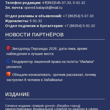
Телефон редакции:
+7
(863)545-07-33,
5-91-32
Эл. почта:
vpered-bataysk@mail.ru
Отдел рекламы и объявлений:
+7 (86354) 5-07-33
«Слухами Москву не возьмёшь»: почему
Журналисты:
5-91-32
заявления Киева о мобилизации — это
Отдел подписки и бухгалтерия:
+7 (86354) 5-91-32
отчаяние, а не разведка
НОВОСТИ ПАРТНЁРОВ
81
02.08.2026
Звездопад Персеиды 2026: даты пика, время
наблюдения и лучшие места
Гендиректор лишенной права на полеты "ИжАвиа"
уволился
Обещали изнасиловать: срочник рассказал, почему
застрелил 8 человек в Забайкалье
ИЗДАНИЕ
Сетевое издание «bataysk-gorod» (батайск-город)
зарегистрировано Федеральной службой по надзору в сфере