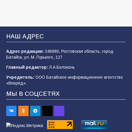
107
03.08.2026
«Мобилизация или набор?» Что на самом
деле происходит в армии России в августе
НАШ АДРЕС
2026 года
102
03.08.2026
Адрес редакции:
346880, Ростовская область, город
Батайск, ул. М. Горького, 127
Главный редактор:
Л.А.Белоконь
В Батайске продолжаются дорожные работы
Учредитель:
ООО Батайское информационное агентство
98
04.08.2026
«Вперёд».
МЫ В СОЦСЕТЯХ
Будет ли мобилизация в России в 2026 году
после выборов: в Госдуме дали ответ
91
06.08.2026