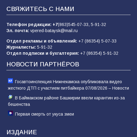
«Пургу нести — не поля переходить»: почему
СВЯЖИТЕСЬ С НАМИ
заявления о мобилизации — это
пропагандистский вброс
Телефон редакции:
+7
(863)545-07-33,
5-91-32
85
01.08.2026
Эл. почта:
vpered-bataysk@mail.ru
Отдел рекламы и объявлений:
+7 (86354) 5-07-33
Журналисты:
5-91-32
«Слухами Москву не возьмёшь»: почему
Отдел подписки и бухгалтерия:
+7 (86354) 5-91-32
заявления Киева о мобилизации — это
отчаяние, а не разведка
НОВОСТИ ПАРТНЁРОВ
81
02.08.2026
Госавтоинспекция Нижнекамска опубликовала видео
жесткого ДТП с участием питбайкера 07/08/2026 – Новости
В Баймакском районе Башкирии ввели карантин из-за
бешенства
Первая смерть от укуса змеи
ИЗДАНИЕ