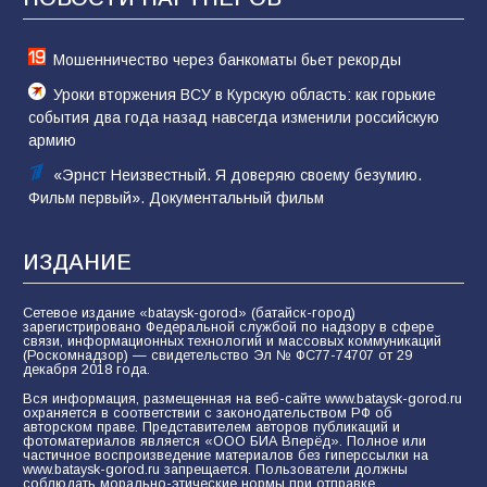
78
02.08.2026
Мошенничество через банкоматы бьет рекорды
Уроки вторжения ВСУ в Курскую область: как горькие
события два года назад навсегда изменили российскую
армию
«Эрнст Неизвестный. Я доверяю своему безумию.
Фильм первый». Документальный фильм
ИЗДАНИЕ
Сетевое издание «bataysk-gorod» (батайск-город)
зарегистрировано Федеральной службой по надзору в сфере
связи, информационных технологий и массовых коммуникаций
(Роскомнадзор) — свидетельство Эл № ФС77-74707 от 29
декабря 2018 года.
Вся информация, размещенная на веб-сайте www.bataysk-gorod.ru
охраняется в соответствии с законодательством РФ об
авторском праве. Представителем авторов публикаций и
фотоматериалов является «ООО БИА Вперёд». Полное или
частичное воспроизведение материалов без гиперссылки на
www.bataysk-gorod.ru запрещается. Пользователи должны
соблюдать морально-этические нормы при отправке