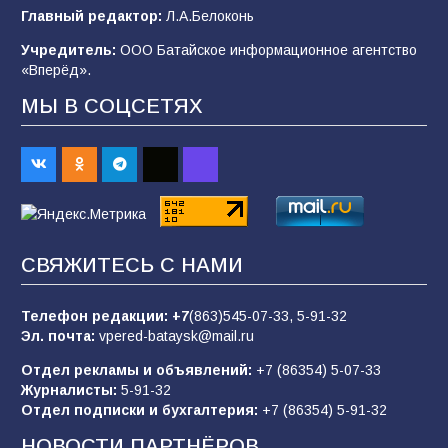
В Батайске продолжаются дорожные работы
Главный редактор:
Л.А.Белоконь
91
04.08.2026
Учредитель:
ООО Батайское информационное агентство
«Вперёд».
МЫ В СОЦСЕТЯХ
«Мобилизация или набор?» Что на самом
деле происходит в армии России в августе
2026 года
91
03.08.2026
«Пургу нести — не поля переходить»: почему
СВЯЖИТЕСЬ С НАМИ
заявления о мобилизации — это
пропагандистский вброс
Телефон редакции:
+7
(863)545-07-33,
5-91-32
82
01.08.2026
Эл. почта:
vpered-bataysk@mail.ru
Отдел рекламы и объявлений:
+7 (86354) 5-07-33
Журналисты:
5-91-32
«Слухами Москву не возьмёшь»: почему
Отдел подписки и бухгалтерия:
+7 (86354) 5-91-32
заявления Киева о мобилизации — это
отчаяние, а не разведка
НОВОСТИ ПАРТНЁРОВ