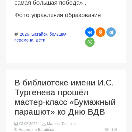
самая большая победа» .
Фото управления образования
2026
,
Батайск
,
большая
перемена
,
дети
В библиотеке имени И.С.
Тургенева прошёл
мастер-класс «Бумажный
парашют» ко Дню ВДВ
03.08.2026
Малика Тапаева
Новости в Батайске
103