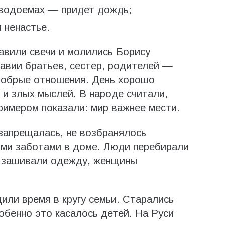
в водоемах — придет дождь;
 ненастье.
авили свечи и молились Борису
равии братьев, сестер, родителей —
 добрые отношения. День хорошо
и злых мыслей. В народе считали,
римером показали: мир важнее мести.
запрещалась, не возбранялось
ыми заботами в доме. Люди перебирали
и зашивали одежду, женщины
или время в кругу семьи. Старались
обенно это касалось детей. На Руси