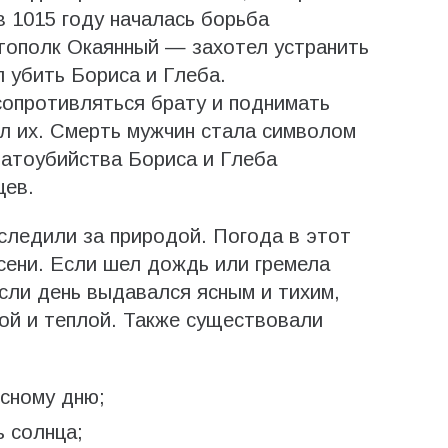
в 1015 году началась борьба
тополк Окаянный — захотел устранить
 убить Бориса и Глеба.
 сопротивляться брату и поднимать
ил их. Смерть мужчин стала символом
братоубийства Бориса и Глеба
цев.
следили за природой. Погода в этот
сени. Если шел дождь или гремела
Если день выдавался ясным и тихим,
ой и теплой. Также существовали
ясному дню;
 солнца;