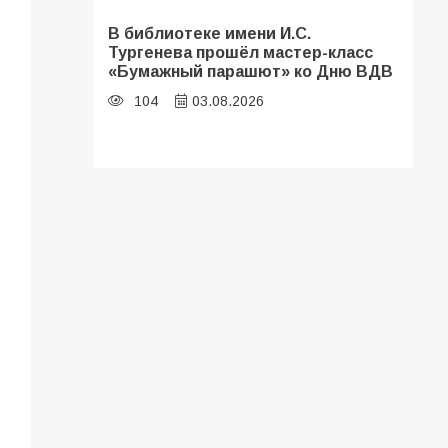
В библиотеке имени И.С.
Тургенева прошёл мастер-класс
«Бумажный парашют» ко Дню ВДВ
104
03.08.2026
В Батайске оценили готовность
школ к сентябрю
97
31.07.2026
В Батайске продолжаются
дорожные работы
93
04.08.2026
«Мобилизация или набор?» Что на
самом деле происходит в армии