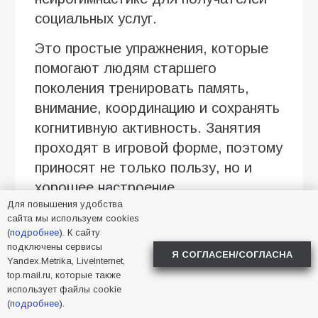
социальных услуг.
Это простые упражнения, которые
помогают людям старшего
поколения тренировать память,
внимание, координацию и сохранять
когнитивную активность. Занятия
проходят в игровой форме, поэтому
приносят не только пользу, но и
хорошее настроение.
Для повышения удобства
Регулярные тренировки помогают
сайта мы используем cookies
(
подробнее
). К сайту
поддерживать активность мозга, а
подключены сервисы
Я СОГЛАСЕН/СОГЛАСНА
вместе с ней — интерес к новым
Yandex.Metrika, LiveInternet,
знаниям, общению и повседневной
top.mail.ru, которые также
использует файлы cookie
жизни.
(
подробнее
).