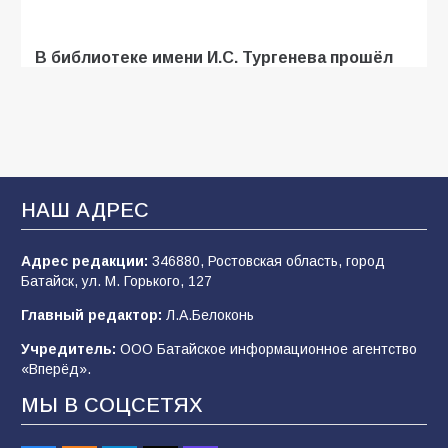
В библиотеке имени И.С. Тургенева прошёл
мастер-класс «Бумажный парашют» ко Дню
ВДВ
109
03.08.2026
В Батайске продолжаются дорожные работы
НАШ АДРЕС
108
04.08.2026
Адрес редакции:
346880, Ростовская область, город
Батайск, ул. М. Горького, 127
В детском саду № 35 дети освоили
Главный редактор:
Л.А.Белоконь
строительные профессии в ходе
спортивного праздника
Учредитель:
ООО Батайское информационное агентство
«Вперёд».
91
07.08.2026
МЫ В СОЦСЕТЯХ
Батайским спортсменам вручили награды