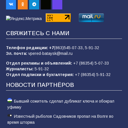
68
08.08.2026
Батайчане вышли в финал Всероссийского
СВЯЖИТЕСЬ С НАМИ
конкурса «Большая перемена»
62
04.08.2026
Телефон редакции:
+7
(863)545-07-33,
5-91-32
Эл. почта:
vpered-bataysk@mail.ru
Отдел рекламы и объявлений:
+7 (86354) 5-07-33
Командовал боем до последнего: герой
Журналисты:
5-91-32
Евгений Остапенко
Отдел подписки и бухгалтерия:
+7 (86354) 5-91-32
62
05.08.2026
НОВОСТИ ПАРТНЁРОВ
Бывший сожитель сделал дубликат ключа и обокрал
уфимку
Известный рыболов Садовников пропал на Волге во
время шторма