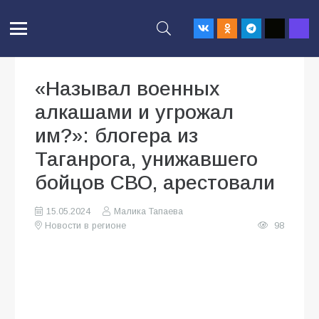
«Называл военных
алкашами и угрожал
им?»: блогера из
Таганрога, унижавшего
бойцов СВО, арестовали
15.05.2024
Малика Тапаева
Новости в регионе
98