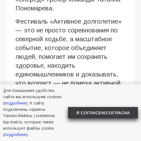
Пономарева.
Фестиваль «Активное долголетие»
— это не просто соревнования по
северной ходьбе, а масштабное
событие, которое объединяет
людей, помогает им сохранять
здоровье, находить
единомышленников и доказывать,
что возраст — не помеха активной
Для повышения удобства
и насыщенной жизни. Для батайских
сайта мы используем cookies
спортсменов участие в фестивале
(
подробнее
). К сайту
— ещё и способ показать, что
подключены сервисы
Я СОГЛАСЕН/СОГЛАСНА
Yandex.Metrika, LiveInternet,
забота о себе может быть не
top.mail.ru, которые также
рутиной, а источником радости и
использует файлы cookie
(
подробнее
).
гордости.