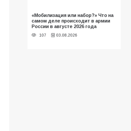
«Мобилизация или набор?» Что на
самом деле происходит в армии
России в августе 2026 года
107
03.08.2026
В библиотеке имени И.С.
Тургенева прошёл мастер-класс
«Бумажный парашют» ко Дню ВДВ
107
03.08.2026
В Батайске продолжаются
дорожные работы
104
04.08.2026