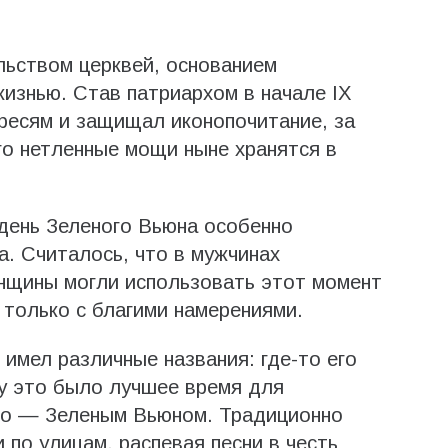
льством церквей, основанием
жизнью. Став патриархом в начале IX
ересям и защищал иконопочитание, за
го нетленные мощи ныне хранятся в
день Зеленого Вьюна особенно
а. Считалось, что в мужчинах
енщины могли использовать этот момент
 только с благими намерениями.
 имел различные названия: где-то его
у это было лучшее время для
-то — Зеленым Вьюном. Традиционно
 по улицам, распевая песни в честь