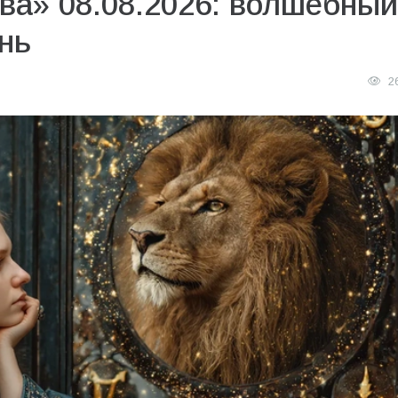
ва» 08.08.2026: волшебный
нь
2