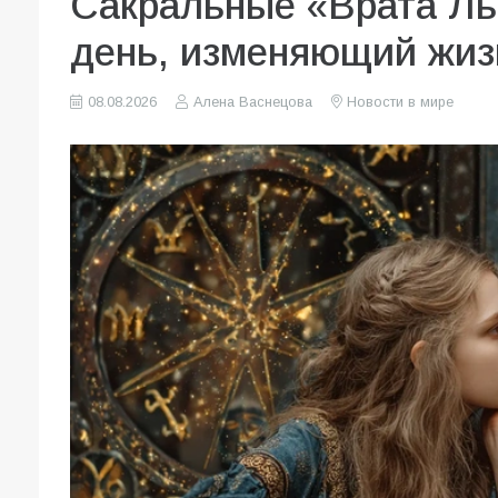
Сакральные «Врата Ль
день, изменяющий жиз
08.08.2026
Алена Васнецова
Новости в мире