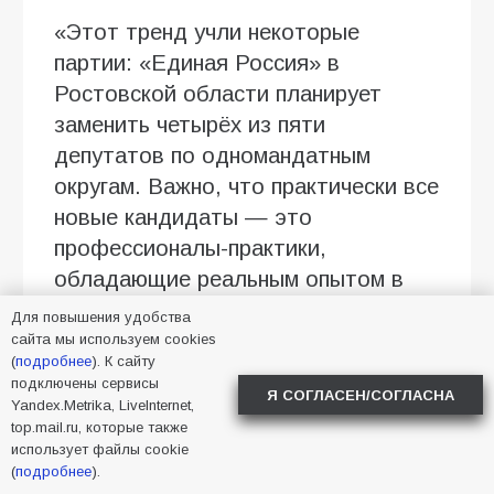
«Этот тренд учли некоторые
партии: «Единая Россия» в
Ростовской области планирует
заменить четырёх из пяти
депутатов по одномандатным
округам. Важно, что практически все
новые кандидаты — это
профессионалы-практики,
обладающие реальным опытом в
своих сферах, а не карьерные
Для повышения удобства
политики», — отмечает Абросимов.
сайта мы используем cookies
(
подробнее
). К сайту
подключены сервисы
Говоря о расстановке сил, эксперт
Я СОГЛАСЕН/СОГЛАСНА
Yandex.Metrika, LiveInternet,
прогнозирует уверенное лидерство
top.mail.ru, которые также
«Единой России» согласно данным
использует файлы cookie
(
подробнее
).
социологических опросов. При этом