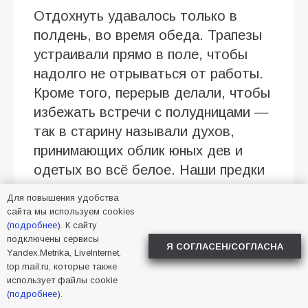
Отдохнуть удавалось только в
полдень, во время обеда. Трапезы
устраивали прямо в поле, чтобы
надолго не отрываться от работы.
Кроме того, перерыв делали, чтобы
избежать встречи с полудницами —
так в старину называли духов,
принимающих облик юных дев и
одетых во всё белое. Наши предки
верили, что они появляются в полях
Для повышения удобства
в Трофимов день, насылая на
сайта мы используем cookies
(
подробнее
). К сайту
крестьян различные напасти: от
подключены сервисы
солнечного удара до обмороков.
Я СОГЛАСЕН/СОГЛАСНА
Yandex.Metrika, LiveInternet,
top.mail.ru, которые также
В этот же день приступали к сбору
использует файлы cookie
малины и калины, которые ценили
(
подробнее
).