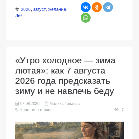
2026
,
август
,
желание
,
Лев
«Утро холодное — зима
лютая»: как 7 августа
2026 года предсказать
зиму и не навлечь беду
07.08.2026
Малика Тапаева
Новости в стране
7