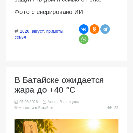
Фото сгенерировано ИИ.
2026
,
август
,
приметы
,
семья
В Батайске ожидается
жара до +40 °C
05.08.2026
Алена Васнецова
Новости в Батайске
25