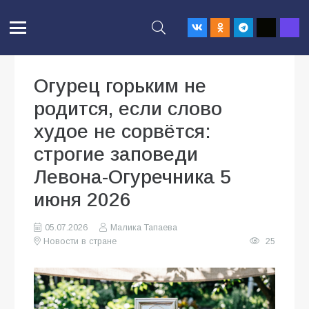
Огурец горьким не
родится, если слово
худое не сорвётся:
строгие заповеди
Левона-Огуречника 5
июня 2026
05.07.2026
Малика Тапаева
Новости в стране
25