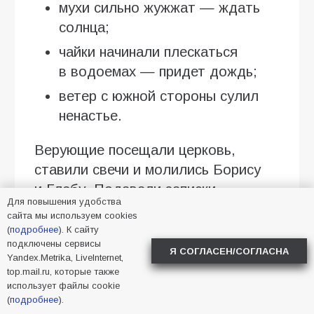
мухи сильно жужжат — ждать
солнца;
чайки начинали плескаться
в водоемах — придет дождь;
ветер с южной стороны сулил
ненастье.
Верующие посещали церковь,
ставили свечи и молились Борису
и Глебу. Подавали записки
Для повышения удобства
о здравии братьев, сестер,
сайта мы используем cookies
родителей — тех, с кем хотели бы
(
подробнее
). К сайту
подключены сервисы
сохранить добрые отношения. День
Я СОГЛАСЕН/СОГЛАСНА
Yandex.Metrika, LiveInternet,
хорошо подходил для очищения
top.mail.ru, которые также
от обид и злых мыслей. В народе
использует файлы cookie
(
подробнее
).
считали, что Борис и Глеб