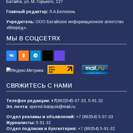
Батайск, ул. М. Горького, 127
Главный редактор:
Л.А.Белоконь
В Батайске продолжаются дорожные работы
Учредитель:
ООО Батайское информационное агентство
98
04.08.2026
«Вперёд».
МЫ В СОЦСЕТЯХ
«Пургу нести — не поля переходить»: почему
заявления о мобилизации — это
пропагандистский вброс
85
01.08.2026
СВЯЖИТЕСЬ С НАМИ
Будет ли мобилизация в России в 2026 году
после выборов: в Госдуме дали ответ
Телефон редакции:
+7
(863)545-07-33,
5-91-32
84
06.08.2026
Эл. почта:
vpered-bataysk@mail.ru
Отдел рекламы и объявлений:
+7 (86354) 5-07-33
Журналисты:
5-91-32
«Слухами Москву не возьмёшь»: почему
Отдел подписки и бухгалтерия:
+7 (86354) 5-91-32
заявления Киева о мобилизации — это