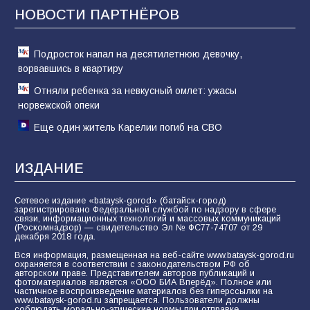
отчаяние, а не разведка
НОВОСТИ ПАРТНЁРОВ
81
02.08.2026
Подросток напал на десятилетнюю девочку,
ворвавшись в квартиру
Отняли ребенка за невкусный омлет: ужасы
норвежской опеки
Еще один житель Карелии погиб на СВО
ИЗДАНИЕ
Сетевое издание «bataysk-gorod» (батайск-город)
зарегистрировано Федеральной службой по надзору в сфере
связи, информационных технологий и массовых коммуникаций
(Роскомнадзор) — свидетельство Эл № ФС77-74707 от 29
декабря 2018 года.
Вся информация, размещенная на веб-сайте www.bataysk-gorod.ru
охраняется в соответствии с законодательством РФ об
авторском праве. Представителем авторов публикаций и
фотоматериалов является «ООО БИА Вперёд». Полное или
частичное воспроизведение материалов без гиперссылки на
www.bataysk-gorod.ru запрещается. Пользователи должны
соблюдать морально-этические нормы при отправке