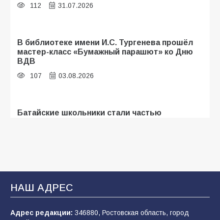
112
31.07.2026
В библиотеке имени И.С. Тургенева прошёл
мастер-класс «Бумажный парашют» ко Дню
ВДВ
107
03.08.2026
Батайские школьники стали частью
образовательного кластера
107
05.08.2026
«Мобилизация или набор?» Что на самом
деле происходит в армии России в августе
НАШ АДРЕС
2026 года
102
03.08.2026
Адрес редакции:
346880, Ростовская область, город