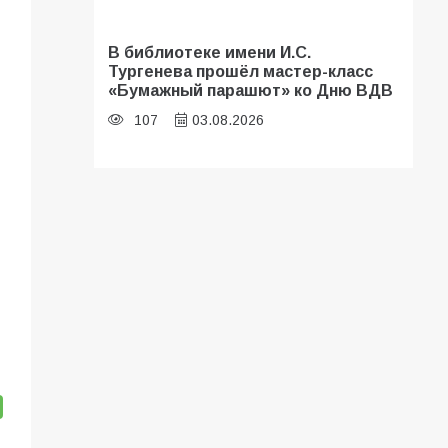
В библиотеке имени И.С.
Тургенева прошёл мастер-класс
«Бумажный парашют» ко Дню ВДВ
107
03.08.2026
«Мобилизация или набор?» Что на
самом деле происходит в армии
России в августе 2026 года
103
03.08.2026
В Батайске продолжаются
дорожные работы
100
04.08.2026