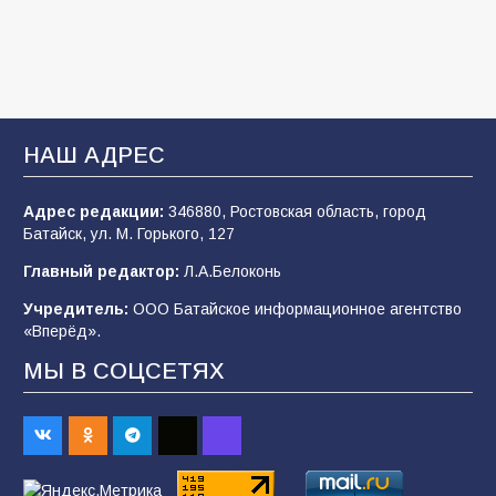
В детском саду № 35 дети освоили
строительные профессии в ходе
спортивного праздника
93
07.08.2026
НАШ АДРЕС
Адрес редакции:
346880, Ростовская область, город
Батайским спортсменам вручили награды
Батайск, ул. М. Горького, 127
77
08.08.2026
Главный редактор:
Л.А.Белоконь
Учредитель:
ООО Батайское информационное агентство
«Вперёд».
«Слухи — не указ»: почему разговоры о
мобилизации не имеют под собой оснований
МЫ В СОЦСЕТЯХ
68
07.08.2026
Командовал боем до последнего: герой
Евгений Остапенко