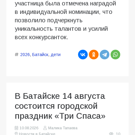
участница была отмечена наградой
в индивидуальной номинации, что
позволило подчеркнуть
уникальность талантов и усилий
всех конкурсанток.
2026
,
Батайск
,
дети
В Батайске 14 августа
состоится городской
праздник «Три Спаса»
10.08.2026
Малика Тапаева
Новости в Батайске
10