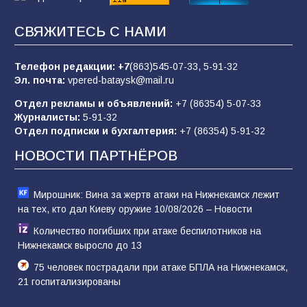
67
05.08.2026
СВЯЖИТЕСЬ С НАМИ
Телефон редакции:
+7
(863)545-07-33,
5-91-32
В библиотеке имени М.Ю. Лермонтова
Эл. почта:
vpered-bataysk@mail.ru
состоялось литературно-творческое
мероприятие для юных читателей «Читаем
Отдел рекламы и объявлений:
+7 (86354) 5-07-33
сказку, рисуем в красках»
65
07.08.2026
Журналисты:
5-91-32
Отдел подписки и бухгалтерия:
+7 (86354) 5-91-32
НОВОСТИ ПАРТНЁРОВ
Мирошник: Вина за жертв атаки на Нижнекамск лежит
на тех, кто дал Киеву оружие 10/08/2026 – Новости
Количество погибших при атаке беспилотников на
Нижнекамск выросло до 13
75 человек пострадали при атаке БПЛА на Нижнекамск,
21 госпитализированы