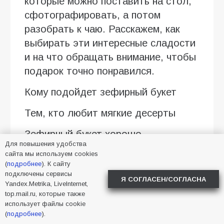
которые можно поставить на стол,
сфотографировать, а потом
разобрать к чаю. Расскажем, как
выбирать эти интересные сладости
и на что обращать внимание, чтобы
подарок точно понравился.
Кому подойдет зефирный букет
Тем, кто любит мягкие десерты
Зефирный букет хорошо
Для повышения удобства
воспринимается людьми, которые
сайта мы используем cookies
выбирают легкие сладости вместо
(
подробнее
). К сайту
подключены сервисы
плотных тортов с кремом. В
Я СОГЛАСЕН/СОГЛАСНА
Yandex.Metrika, LiveInternet,
композиции могут быть ванильные,
top.mail.ru, которые также
ягодные, сливочные оттенки вкуса,
использует файлы cookie
(
подробнее
).
а еще пастельная гамма: белый,