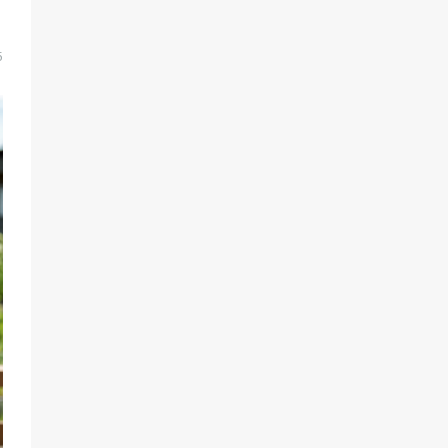
Морской квест в детском саду: как
воспитанники спасали Нептуна
74
01.08.2026
5
В детском саду № 35 дети
освоили строительные профессии
в ходе спортивного праздника
71
07.08.2026