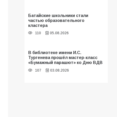
Батайские школьники стали
частью образовательного
кластера
110
05.08.2026
В библиотеке имени И.С.
Тургенева прошёл мастер-класс
«Бумажный парашют» ко Дню ВДВ
107
03.08.2026
«Мобилизация или набор?» Что на
самом деле происходит в армии
России в августе 2026 года
103
03.08.2026