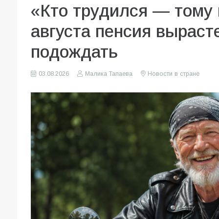
«Кто трудился — тому 
августа пенсия вырасте
подождать
03.08.2026
Малика Тапаева
Новости в стране