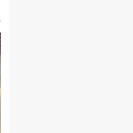
«Слухами Москву не возьмёшь»:
почему заявления Киева о
мобилизации — это отчаяние, а не
разведка
83
02.08.2026
3
Батайчане вышли в финал
Всероссийского конкурса
«Большая перемена»
61
04.08.2026