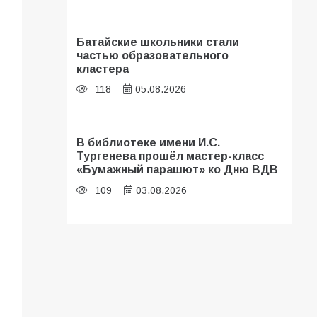
Батайские школьники стали
частью образовательного
кластера
118
05.08.2026
В библиотеке имени И.С.
Тургенева прошёл мастер-класс
«Бумажный парашют» ко Дню ВДВ
109
03.08.2026
«Мобилизация или набор?» Что на
самом деле происходит в армии
России в августе 2026 года
107
03.08.2026