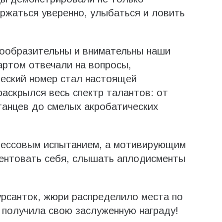
ержаться уверенно, улыбаться и ловить
сообразительны и внимательны наши
артом отвечали на вопросы,
ческий номер стал настоящей
раскрылся весь спектр талантов: от
танцев до смелых акробатических
трессовым испытанием, а мотивирующим
зентовать себя, слышать аплодисменты
урсанток, жюри распределило места по
 получила свою заслуженную награду!